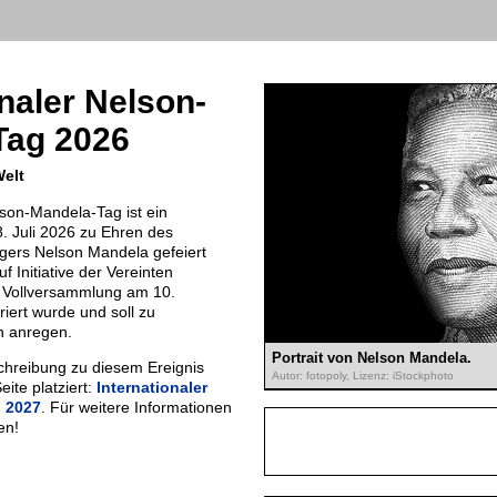
onaler Nelson-
Tag 2026
Welt
lson-Mandela-Tag ist ein
. Juli 2026 zu Ehren des
gers Nelson Mandela gefeiert
f Initiative der Vereinten
 Vollversammlung am 10.
ert wurde und soll zu
n anregen.
Portrait von Nelson Mandela.
chreibung zu diesem Ereignis
Autor: fotopoly, Lizenz: iStockphoto
eite platziert:
Internationaler
 2027
. Für weitere Informationen
en!