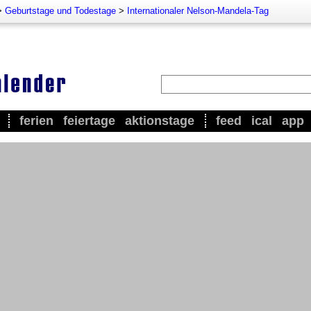
>
Geburtstage und Todestage
>
Internationaler Nelson-Mandela-Tag
ferien
feiertage
aktionstage
feed
ical
app