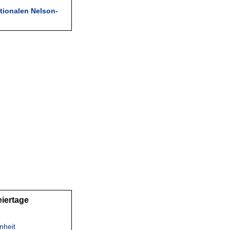
tionalen Nelson-
eiertage
nheit