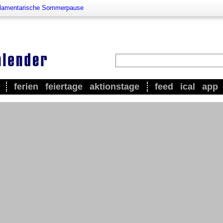
lamentarische Sommerpause
ferien
feiertage
aktionstage
feed
ical
app