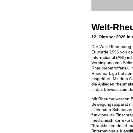
Welt-Rhe
12. Oktober 2026 in 
Der Welt-Rheumatag f
Er wurde 1996 von de
International (ARI) init
Vereinigung von Selbs
Rheumabetroffener. I
Rheuma-Liga hat den 
eingeführt. Mit dem Ak
die Anliegen rheuma
in das Bewusstsein der
Mit Rheuma werden B
Bewegungsapparat mit
ziehenden Schmerzen b
funktioneller Einschr
medizinisch korrekte 
"Krankheiten des rhe
"Internationale Klassi