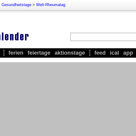
>
Gesundheitstage
>
Welt-Rheumatag
ferien
feiertage
aktionstage
feed
ical
app