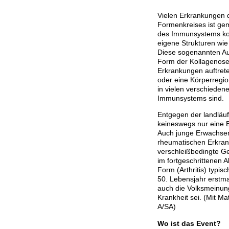
Vielen Erkrankungen 
Formenkreises ist gem
des Immunsystems ko
eigene Strukturen wie
Diese sogenannten A
Form der Kollagenose
Erkrankungen auftrete
oder eine Körperregi
in vielen verschieden
Immunsystems sind.
Entgegen der landläu
keineswegs nur eine 
Auch junge Erwachsen
rheumatischen Erkrank
verschleißbedingte G
im fortgeschrittenen A
Form (Arthritis) typi
50. Lebensjahr erstmal
auch die Volksmeinun
Krankheit sei. (Mit Ma
A/SA)
Wo ist das Event?