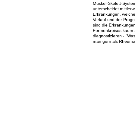
Muskel-Skelett-Syst
unterscheidet mittlerw
Erkrankungen, welche
Verlauf und der Prog
sind die Erkrankunge
Formenkreises kaum z
diagnostizieren - "Was
man gern als Rheuma 