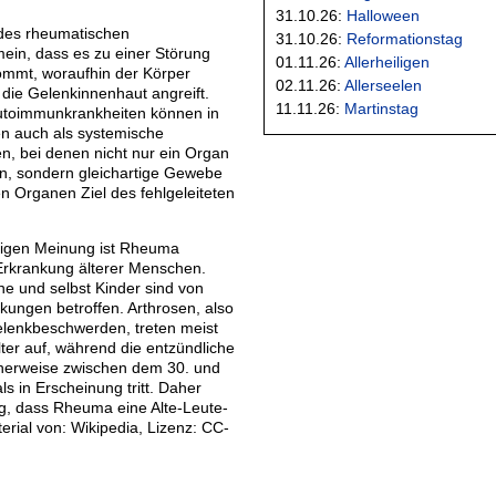
31.10.26:
Halloween
des rheumatischen
31.10.26:
Reformationstag
ein, dass es zu einer Störung
01.11.26:
Allerheiligen
mmt, woraufhin der Körper
02.11.26:
Allerseelen
 die Gelenkinnenhaut angreift.
11.11.26:
Martinstag
utoimmunkrankheiten können in
n auch als systemische
n, bei denen nicht nur ein Organ
on, sondern gleichartige Gewebe
en Organen Ziel des fehlgeleiteten
figen Meinung ist Rheuma
Erkrankung älterer Menschen.
e und selbst Kinder sind von
ungen betroffen. Arthrosen, also
elenkbeschwerden, treten meist
lter auf, während die entzündliche
scherweise zwischen dem 30. und
s in Erscheinung tritt. Daher
g, dass Rheuma eine Alte-Leute-
terial von: Wikipedia, Lizenz: CC-