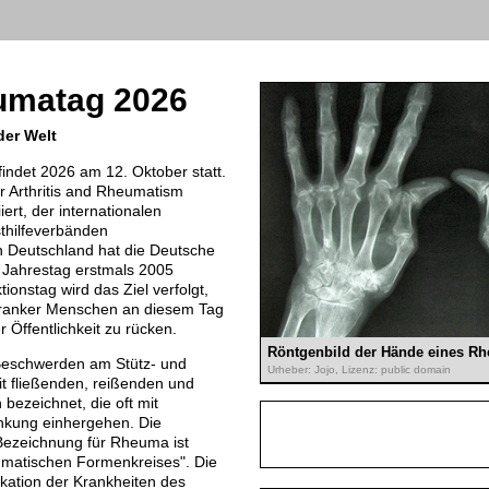
umatag 2026
der Welt
indet 2026 am 12. Oktober statt.
r Arthritis and Rheumatism
iiert, der internationalen
thilfeverbänden
n Deutschland hat die Deutsche
Jahrestag erstmals 2005
tionstag wird das Ziel verfolgt,
kranker Menschen an diesem Tag
 Öffentlichkeit zu rücken.
Röntgenbild der Hände eines Rh
eschwerden am Stütz- und
Urheber: Jojo, Lizenz: public domain
 fließenden, reißenden und
ezeichnet, die oft mit
änkung einhergehen. Die
Bezeichnung für Rheuma ist
umatischen Formenkreises". Die
fikation der Krankheiten des