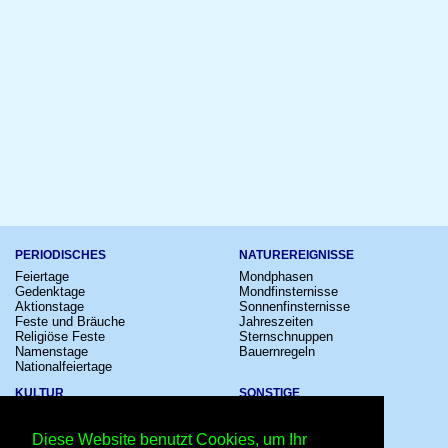
PERIODISCHES
NATUREREIGNISSE
Feiertage
Mondphasen
Gedenktage
Mondfinsternisse
Aktionstage
Sonnenfinsternisse
Feste und Bräuche
Jahreszeiten
Religiöse Feste
Sternschnuppen
Namenstage
Bauernregeln
Nationalfeiertage
KULTUR
SONSTIGE
Konzerte
Zeitumstellung
Kinostarts
Sternzeichen
Diese Website benutzt Cookies, um Ihr
Festivals
Schalttage