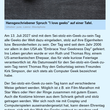
Hansgeschriebener Spruch "I love geeks" auf einer Tafel.
Urheber: yuriz, Lizenz: iStockphoto
Am 13. Juli 2027 sind mit dem Sei-stolz-ein-Geek-zu-sein-Tag
alle Geeks der Welt dazu eingeladen, stolz auf ihre Eigenheiten
bzw. Besonderheiten zu sein. Der Tag wird seit dem Jahr 2006
vor allem in den USA als "Embrace Your Geekness Day" gefeiert.
Ins Leben gerufen wurde er von Ruth und Thomas Roy, einem
US-amerikanischen Ehepaar, das für viele kuriose Feiertage
verantwortlich ist. Als Datumswahl für den Sei-stolz-ein-Geek-zu-
sein-Tag nennt Thomas Roy den Geburtstag seines Freundes
Kirk Simpson, der sich stets als Computer Geek bezeichnet
habe.
Der Sei-stolz-ein-Geek-zu-sein-Tag kann auf verschiedene
Weise gefeiert werden. Möglich ist z.B. ein Film-Marathon mit
Star Wars oder Herr der Ringe zusammen mit gutem Essen.
Auch die Kostüme können aus dem Schrank geholt und stolz
getragen werden. Wer sich noch nie mit Cosplay und
Computerspielen auseinandergesetzt hat, kann diesen Ehrentag
nutzen, sich mit der Welt der Geeks vertraut zu machen und