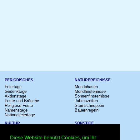
PERIODISCHES
NATUREREIGNISSE
Feiertage
Mondphasen
Gedenktage
Mondfinsternisse
Aktionstage
Sonnenfinsternisse
Feste und Bräuche
Jahreszeiten
Religiöse Feste
Sternschnuppen
Namenstage
Bauernregeln
Nationalfeiertage
KULTUR
SONSTIGE
Konzerte
Zeitumstellung
Kinostarts
Sternzeichen
Diese Website benutzt Cookies, um Ihr
Festivals
Schalttage