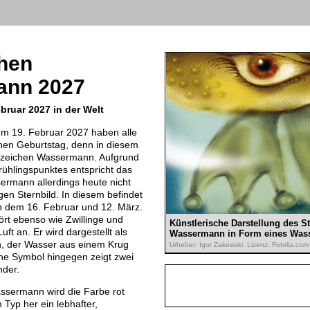
chen
ann 2027
ebruar 2027 in der Welt
um 19. Februar 2027 haben alle
n Geburtstag, denn in diesem
rnzeichen Wassermann. Aufgrund
ühlingspunktes entspricht das
ermann allerdings heute nicht
n Sternbild. In diesem befindet
n dem 16. Februar und 12. März.
t ebenso wie Zwillinge und
Künstlerische Darstellung des S
t an. Er wird dargestellt als
Wassermann in Form eines Was
 der Wasser aus einem Krug
Urheber: Igor Zakowski, Lizenz: Fotolia.com
che Symbol hingegen zeigt zwei
nder.
sermann wird die Farbe rot
 Typ her ein lebhafter,