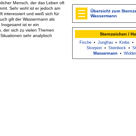
öhlicher Mensch, der das Leben oft
immt. Sehr wohl ist er jedoch am
Übersicht zum Sternz
 interessiert und weiß sich für
Wassermann
uch gilt der Wassermann als
. Insgesamt ist er ein
h, der sich zu vielen Themen
Sternzeichen / H
ituationen sehr analytisch
Fische
•
Jungfrau
•
Krebs
•
Skorpion
•
Steinbock
•
St
Wassermann
•
Widder