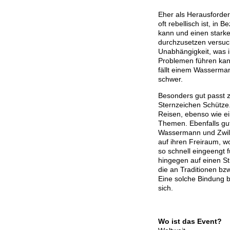
Eher als Herausforde
oft rebellisch ist, in 
kann und einen starken
durchzusetzen versuc
Unabhängigkeit, was i
Problemen führen kann
fällt einem Wasserma
schwer.
Besonders gut passt
Sternzeichen Schütze.
Reisen, ebenso wie ei
Themen. Ebenfalls g
Wassermann und Zwill
auf ihren Freiraum, w
so schnell eingeengt f
hingegen auf einen Sti
die an Traditionen bz
Eine solche Bindung b
sich.
Wo ist das Event?