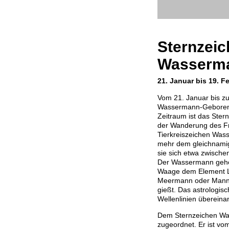
Sternzei
Wasserm
21. Januar bis 19. F
Vom 21. Januar bis z
Wassermann-Geborene
Zeitraum ist das Ste
der Wanderung des Fr
Tierkreiszeichen Wass
mehr dem gleichnamige
sie sich etwa zwische
Der Wassermann gehör
Waage dem Element Luf
Meermann oder Mann,
gießt. Das astrologis
Wellenlinien übereina
Dem Sternzeichen Was
zugeordnet. Er ist vom