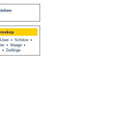
eichen
oroskop
Löwe
•
Schütze
•
ier
•
Waage
•
•
Zwillinge