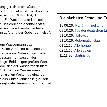
rung gilt, dass ein Wassermann
Beziehungen als distanziert wirken
, eigenen Willen hat, den er oft
Die nächsten Feste und F
ht. Ein Wassermann liebt seine
n Beziehungen ebenfalls oft zu
15.08.26:
Mariä Himmelfahrt
. Auch ein Haustier zu halten,
03.10.26:
Tag der deutschen Ei
nn aufgrund der Gebundenheit oft
31.10.26:
Halloween
31.10.26:
Reformationstag
 zum Wassermann das
01.11.26:
Allerheiligen
 Beide verbindet die Liebe zum
02.11.26:
Allerseelen
ne gewisse Nähe zu spirituellen
11.11.26:
Martinstag
ut zusammen passen der
inge. Beide legen großen Wert
omit sich der Wassermann nicht
ühlt. Trifft ein Wassermann
er, treffen Welten aufeinander,
w. das Unkonventionelle glauben.
ringt viele Herausforderungen mit