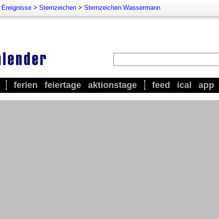
 Ereignisse
>
Sternzeichen
>
Sternzeichen Wassermann
ferien
feiertage
aktionstage
feed
ical
app