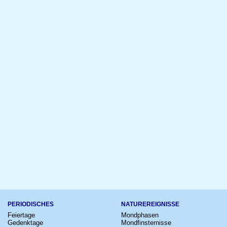
PERIODISCHES
NATUREREIGNISSE
Feiertage
Mondphasen
Gedenktage
Mondfinsternisse