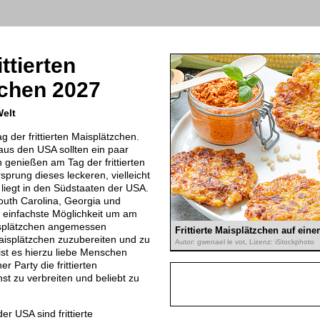
ittierten
zchen 2027
Welt
ag der frittierten Maisplätzchen.
 aus den USA sollten ein paar
en genießen am Tag der frittierten
prung dieses leckeren, vielleicht
 liegt in den Südstaaten der USA.
uth Carolina, Georgia und
d einfachste Möglichkeit um am
aisplätzchen angemessen
Frittierte Maisplätzchen auf eine
aisplätzchen zuzubereiten und zu
Autor: gwenael le vot, Lizenz: iStockphoto
st es hierzu liebe Menschen
r Party die frittierten
st zu verbreiten und beliebt zu
r USA sind frittierte