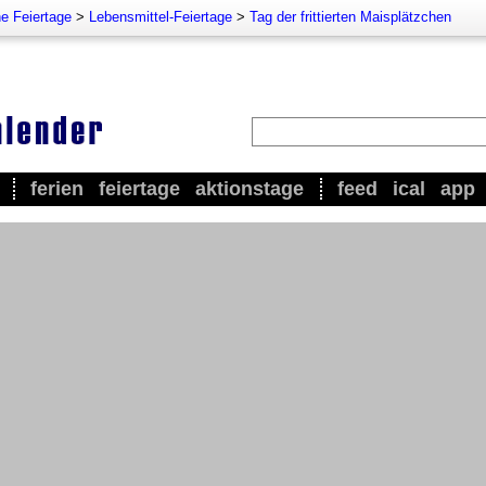
e Feiertage
>
Lebensmittel-Feiertage
>
Tag der frittierten Maisplätzchen
ferien
feiertage
aktionstage
feed
ical
app