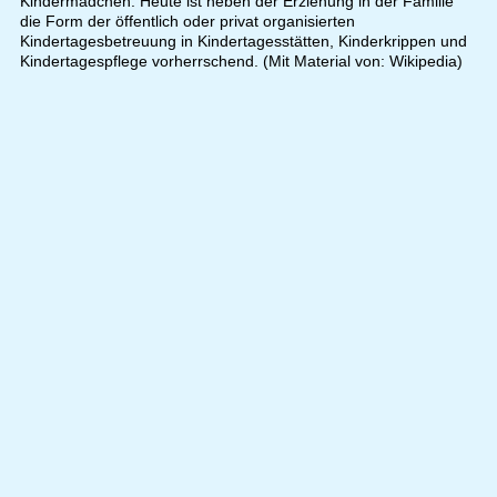
Kindermädchen. Heute ist neben der Erziehung in der Familie
die Form der öffentlich oder privat organisierten
Kindertagesbetreuung in Kindertagesstätten, Kinderkrippen und
Kindertagespflege vorherrschend. (Mit Material von: Wikipedia)