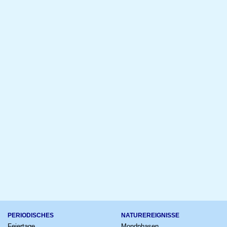
PERIODISCHES
NATUREREIGNISSE
Feiertage
Mondphasen