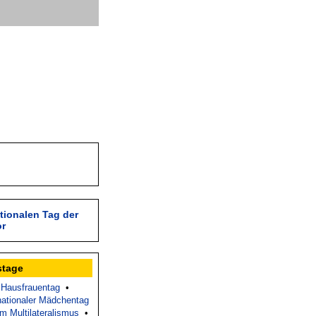
tionalen Tag der
or
stage
•
Hausfrauentag
•
nationaler Mädchentag
im Multilateralismus
•