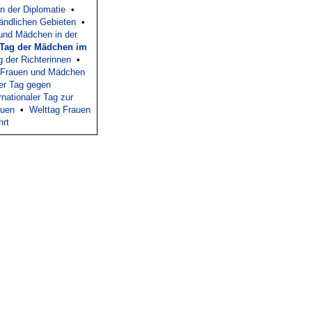
in der Diplomatie
•
ländlichen Gebieten
•
 und Mädchen in der
r Tag der Mädchen im
g der Richterinnen
•
en Frauen und Mädchen
ler Tag gegen
rnationaler Tag zur
auen
•
Welttag Frauen
hrt