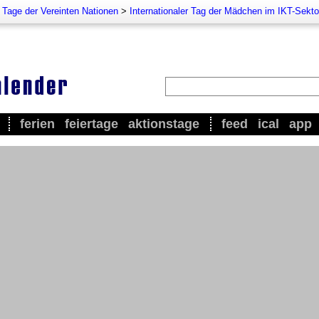
e Tage der Vereinten Nationen
>
Internationaler Tag der Mädchen im IKT-Sekto
ferien
feiertage
aktionstage
feed
ical
app