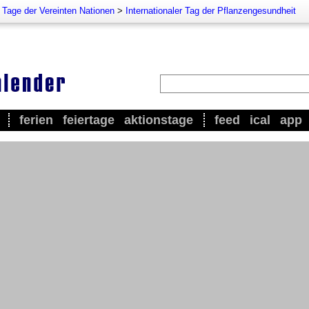
e Tage der Vereinten Nationen
>
Internationaler Tag der Pflanzengesundheit
ferien
feiertage
aktionstage
feed
ical
app