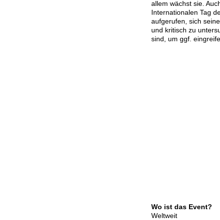
allem wächst sie. Auch
Internationalen Tag d
aufgerufen, sich sei
und kritisch zu unters
sind, um ggf. eingrei
Wo ist das Event?
Weltweit