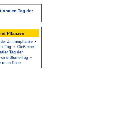
tionalen Tag der
und Pflanzen
 der Zimmerpflanze
•
tik-Tag
•
Gieß-eine-
naler Tag der
z-eine-Blume-Tag
•
r roten Rose