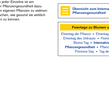
 jeder Einzelne ist am
er Pflanzengesundheit dazu
Übersicht zum Interna
nen eigenen Pflanzen zu widmen
Pflanzengesundheit
uchen, wie gesund sie wirklich
fen zu können.
Feiertage zu Blumen 
Ehrentag der Pflanze
•
Ehrentag
Ehrentag des Unkrauts
•
Floris
Blume-Tag
•
Internatio
Pflanzengesundheit
•
Pflan
Primrose Day
•
Tag de