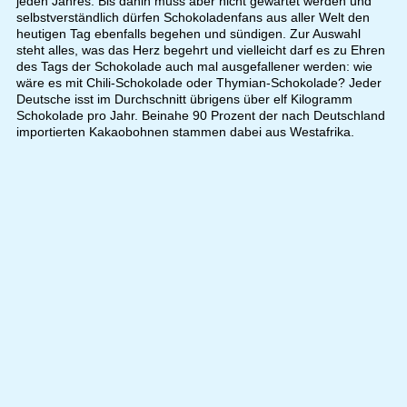
jeden Jahres. Bis dahin muss aber nicht gewartet werden und
selbstverständlich dürfen Schokoladenfans aus aller Welt den
heutigen Tag ebenfalls begehen und sündigen. Zur Auswahl
steht alles, was das Herz begehrt und vielleicht darf es zu Ehren
des Tags der Schokolade auch mal ausgefallener werden: wie
wäre es mit Chili-Schokolade oder Thymian-Schokolade? Jeder
Deutsche isst im Durchschnitt übrigens über elf Kilogramm
Schokolade pro Jahr. Beinahe 90 Prozent der nach Deutschland
importierten Kakaobohnen stammen dabei aus Westafrika.