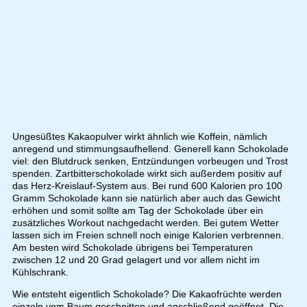
Ungesüßtes Kakaopulver wirkt ähnlich wie Koffein, nämlich
anregend und stimmungsaufhellend. Generell kann Schokolade
viel: den Blutdruck senken, Entzündungen vorbeugen und Trost
spenden. Zartbitterschokolade wirkt sich außerdem positiv auf
das Herz-Kreislauf-System aus. Bei rund 600 Kalorien pro 100
Gramm Schokolade kann sie natürlich aber auch das Gewicht
erhöhen und somit sollte am Tag der Schokolade über ein
zusätzliches Workout nachgedacht werden. Bei gutem Wetter
lassen sich im Freien schnell noch einige Kalorien verbrennen.
Am besten wird Schokolade übrigens bei Temperaturen
zwischen 12 und 20 Grad gelagert und vor allem nicht im
Kühlschrank.
Wie entsteht eigentlich Schokolade? Die Kakaofrüchte werden
einzeln vom Baum geschnitten und anschließend geöffnet. Die