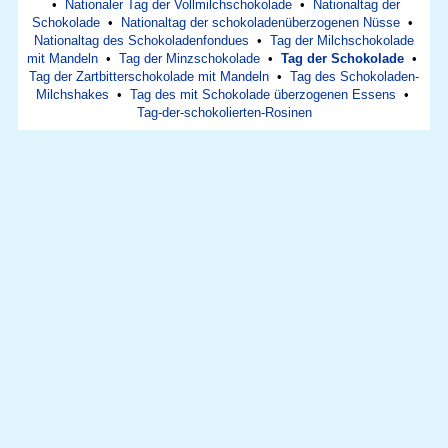
•
Nationaler Tag der Vollmilchschokolade
•
Nationaltag der
Schokolade
•
Nationaltag der schokoladenüberzogenen Nüsse
•
Nationaltag des Schokoladenfondues
•
Tag der Milchschokolade
mit Mandeln
•
Tag der Minzschokolade
•
Tag der Schokolade
•
Tag der Zartbitterschokolade mit Mandeln
•
Tag des Schokoladen-
Milchshakes
•
Tag des mit Schokolade überzogenen Essens
•
Tag-der-schokolierten-Rosinen