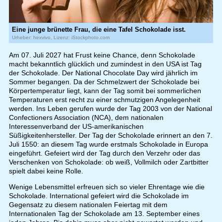
Eine junge brünette Frau, die eine Tafel Schokolade isst.
Urheber: hexvivo, Lizenz: iStockphoto.com
Am 07. Juli 2027 hat Frust keine Chance, denn Schokolade
macht bekanntlich glücklich und zumindest in den USA ist Tag
der Schokolade. Der National Chocolate Day wird jährlich im
Sommer begangen. Da der Schmelzwert der Schokolade bei
Körpertemperatur liegt, kann der Tag somit bei sommerlichen
Temperaturen erst recht zu einer schmutzigen Angelegenheit
werden. Ins Leben gerufen wurde der Tag 2003 von der National
Confectioners Association (NCA), dem nationalen
Interessenverband der US-amerikanischen
Süßigkeitenhersteller. Der Tag der Schokolade erinnert an den 7.
Juli 1550: an diesem Tag wurde erstmals Schokolade in Europa
eingeführt. Gefeiert wird der Tag durch den Verzehr oder das
Verschenken von Schokolade: ob weiß, Vollmilch oder Zartbitter
spielt dabei keine Rolle.
Wenige Lebensmittel erfreuen sich so vieler Ehrentage wie die
Schokolade. International gefeiert wird die Schokolade im
Gegensatz zu diesem nationalen Feiertag mit dem
Internationalen Tag der Schokolade am 13. September eines