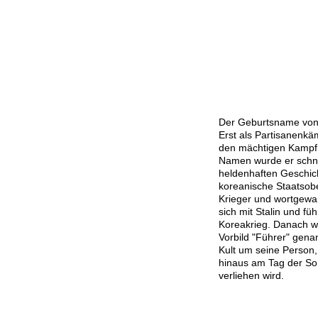
Der Geburtsname von 
Erst als Partisanenk
den mächtigen Kampfn
Namen wurde er schne
heldenhaften Geschic
koreanische Staatsobe
Krieger und wortgewa
sich mit Stalin und füh
Koreakrieg. Danach w
Vorbild "Führer" genan
Kult um seine Person
hinaus am Tag der So
verliehen wird.