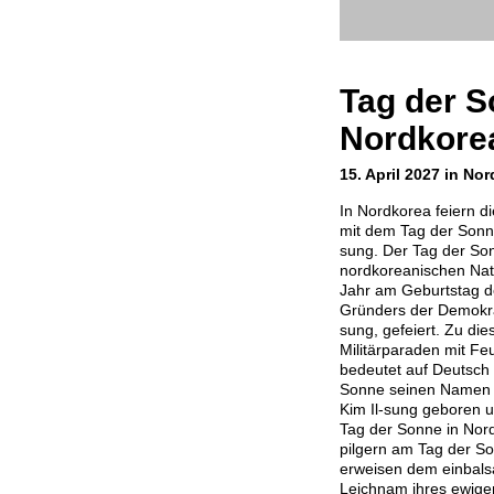
Tag der S
Nordkore
15. April 2027 in No
In Nordkorea feiern d
mit dem Tag der Sonne
sung. Der Tag der Son
nordkoreanischen Nati
Jahr am Geburtstag d
Gründers der Demokrat
sung, gefeiert. Zu di
Militärparaden mit Feu
bedeutet auf Deutsch 
Sonne seinen Namen e
Kim Il-sung geboren u
Tag der Sonne in Nor
pilgern am Tag der 
erweisen dem einbals
Leichnam ihres ewige