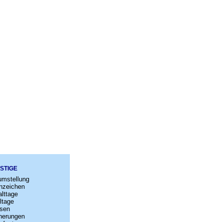
STIGE
umstellung
nzeichen
lttage
ltage
sen
nerungen