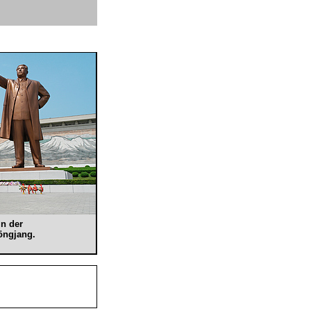
n der
öngjang.