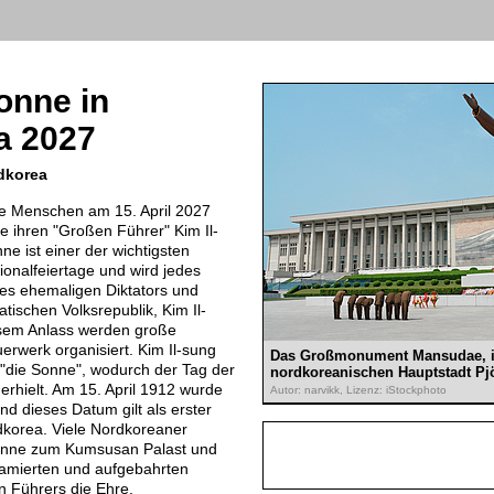
onne in
a 2027
rdkorea
ie Menschen am 15. April 2027
 ihren "Großen Führer" Kim Il-
ne ist einer der wichtigsten
onalfeiertage und wird jedes
es ehemaligen Diktators und
ischen Volksrepublik, Kim Il-
esem Anlass werden große
erwerk organisiert. Kim Il-sung
Das Großmonument Mansudae, i
"die Sonne", wodurch der Tag der
nordkoreanischen Hauptstadt Pj
rhielt. Am 15. April 1912 wurde
Autor: narvikk, Lizenz: iStockphoto
nd dieses Datum gilt als erster
dkorea. Viele Nordkoreaner
Sonne zum Kumsusan Palast und
amierten und aufgebahrten
n Führers die Ehre.