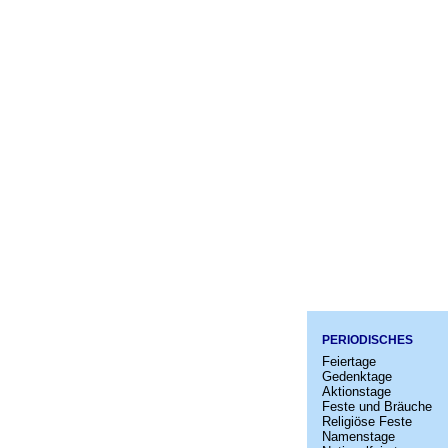
PERIODISCHES
Feiertage
Gedenktage
Aktionstage
Feste und Bräuche
Religiöse Feste
Namenstage