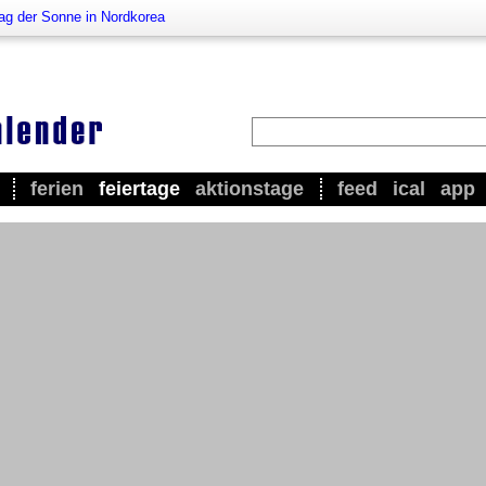
ag der Sonne in Nordkorea
ferien
feiertage
aktionstage
feed
ical
app