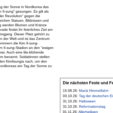
Tag der Sonne in Nordkorea das
 Il-sung" gesungen. Es gilt als
er Revolution" gegen die
eichen Statuen, Bildnissen und
ung werden Blumen und Kränze
rade findet ihr feierliches Ziel am
jöngjang. Dieser Platz gehört zu
n der Welt und ist das Zentrum
rinnern die Kim Il-sung-
im Il-sung-Stadion an den "ewigen
as. Auch eine lila-blühende
m benannt. Soldatinnen stellen
den Kimilsungia nach, um den
Nordkoreas am Tag der Sonne zu
Die nächsten Feste und F
15.08.26:
Mariä Himmelfahrt
03.10.26:
Tag der deutschen Ei
31.10.26:
Halloween
31.10.26:
Reformationstag
01.11.26:
Allerheiligen