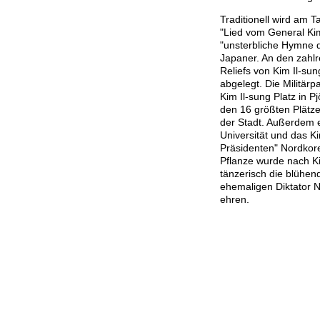
Traditionell wird am 
"Lied vom General Kim
"unsterbliche Hymne d
Japaner. An den zahlr
Reliefs von Kim Il-s
abgelegt. Die Militärpa
Kim Il-sung Platz in P
den 16 größten Plätze
der Stadt. Außerdem e
Universität und das K
Präsidenten" Nordkore
Pflanze wurde nach Ki
tänzerisch die blühen
ehemaligen Diktator 
ehren.