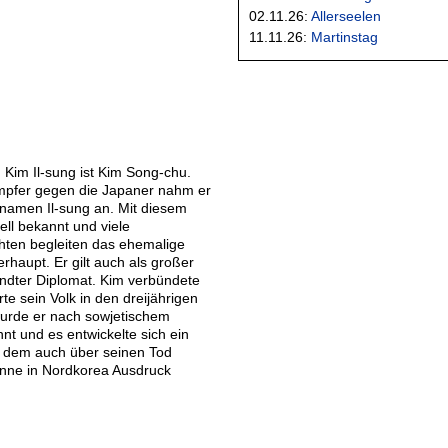
02.11.26:
Allerseelen
11.11.26:
Martinstag
Kim Il-sung ist Kim Song-chu.
ämpfer gegen die Japaner nahm er
amen Il-sung an. Mit diesem
ll bekannt und viele
hten begleiten das ehemalige
rhaupt. Er gilt auch als großer
ndter Diplomat. Kim verbündete
rte sein Volk in den dreijährigen
urde er nach sowjetischem
nt und es entwickelte sich ein
, dem auch über seinen Tod
nne in Nordkorea Ausdruck