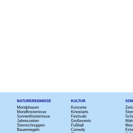
NATUREREIGNISSE
KULTUR
SON
Mondphasen
Konzerte
Zeit
Mondfinsternisse
Kinostarts
Ster
Sonnenfinsternisse
Festivals
Scha
Jahreszeiten
Großevents
Wah
Sternschnuppen
Fußball
Mes
Bauernregeln
Comedy
Erin