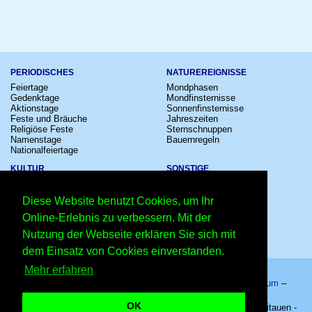
PERIODISCHES
NATUREREIGNISSE
Feiertage
Mondphasen
Gedenktage
Mondfinsternisse
Aktionstage
Sonnenfinsternisse
Feste und Bräuche
Jahreszeiten
Religiöse Feste
Sternschnuppen
Namenstage
Bauernregeln
Nationalfeiertage
KULTUR
SONSTIGE
Konzerte
Zeitumstellung
Kinostarts
Sternzeichen
Diese Website benutzt Cookies, um Ihr
Festivals
Schalttage
Großevents
Wahltage
Online-Erlebnis zu verbessern. Mit der
Fußball
Messen
Nutzung der Webseite erklären Sie sich mit
Comedy
Erinnerungen
Shows
Volksfeste
dem Einsatz von Cookies einverstanden.
Mehr erfahren
Startseite
–
Kalender
–
Lexikon
–
App
–
Sitemap
–
Impressum
–
Datenschutzhinweis
–
Kontakt
OK
Tag der Wiederherstellung der Souveränität in Litauen 2028 - Litauen -