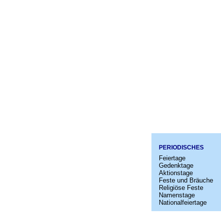
PERIODISCHES
Feiertage
Gedenktage
Aktionstage
Feste und Bräuche
Religiöse Feste
Namenstage
Nationalfeiertage