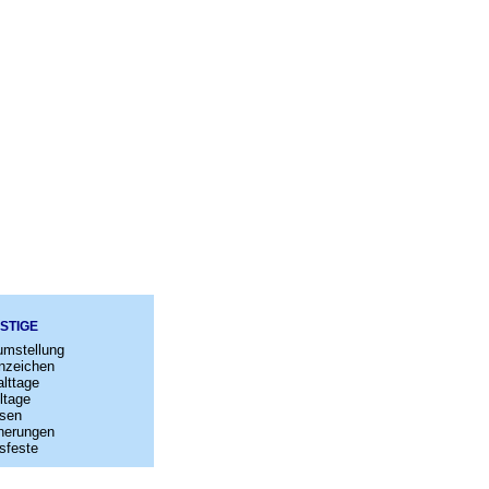
STIGE
umstellung
nzeichen
lttage
ltage
sen
nerungen
sfeste