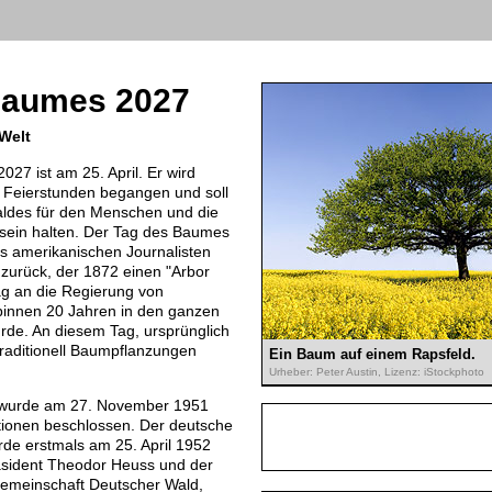
Baumes 2027
 Welt
27 ist am 25. April. Er wird
it Feierstunden begangen und soll
ldes für den Menschen und die
tsein halten. Der Tag des Baumes
des amerikanischen Journalisten
n zurück, der 1872 einen "Arbor
ag an die Regierung von
 binnen 20 Jahren in den ganzen
e. An diesem Tag, ursprünglich
 traditionell Baumpflanzungen
Ein Baum auf einem Rapsfeld.
Urheber: Peter Austin, Lizenz: iStockphoto
wurde am 27. November 1951
tionen beschlossen. Der deutsche
de erstmals am 25. April 1952
sident Theodor Heuss und der
gemeinschaft Deutscher Wald,