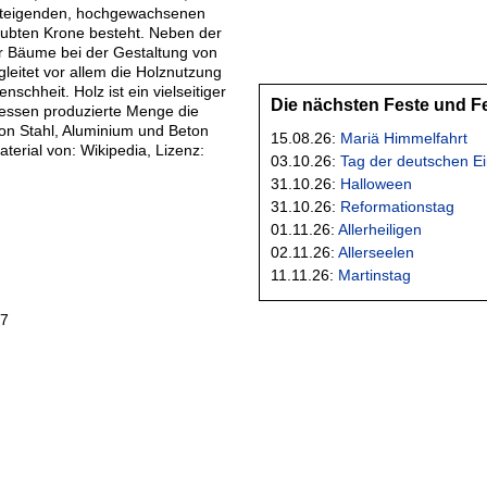
teigenden, hochgewachsenen
ubten Krone besteht. Neben der
r Bäume bei der Gestaltung von
gleitet vor allem die Holznutzung
nschheit. Holz ist ein vielseitiger
Die nächsten Feste und F
dessen produzierte Menge die
n Stahl, Aluminium und Beton
15.08.26:
Mariä Himmelfahrt
aterial von: Wikipedia, Lizenz:
03.10.26:
Tag der deutschen Ei
31.10.26:
Halloween
31.10.26:
Reformationstag
01.11.26:
Allerheiligen
02.11.26:
Allerseelen
11.11.26:
Martinstag
27