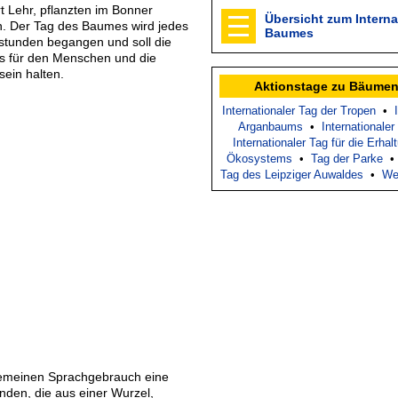
 Lehr, pflanzten im Bonner
Übersicht zum Interna
n. Der Tag des Baumes wird jedes
Baumes
erstunden begangen und soll die
s für den Menschen und die
sein halten.
Aktionstage zu Bäumen
Internationaler Tag der Tropen
•
Arganbaums
•
Internationale
Internationaler Tag für die Erha
Ökosystems
•
Tag der Parke
Tag des Leipziger Auwaldes
•
We
gemeinen Sprachgebrauch eine
anden, die aus einer Wurzel,