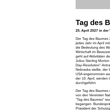
Tag des 
25. April 2027 in der
Der Tag des Baumes 20
jedes Jahr im April m
die Bedeutung des Wa
Wirtschaft im Bewuss
geht auf Aktivitäten 
Julius Sterling Morto
Day-Resolution"-Antr
Nebraska stellte, der
USA angenommen wurd
der 10. April, werden
durchgeführt.
Der Tag des Baumes 
von den Vereinten Na
"Tag des Baumes" wur
begangen. Bundesprä
Präsident der Schutz