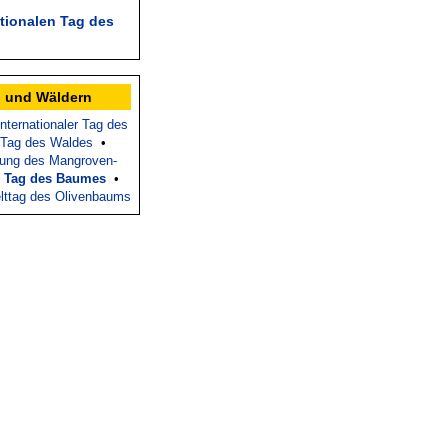
tionalen Tag des
 und Wäldern
Internationaler Tag des
r Tag des Waldes
•
ltung des Mangroven-
•
Tag des Baumes
•
lttag des Olivenbaums