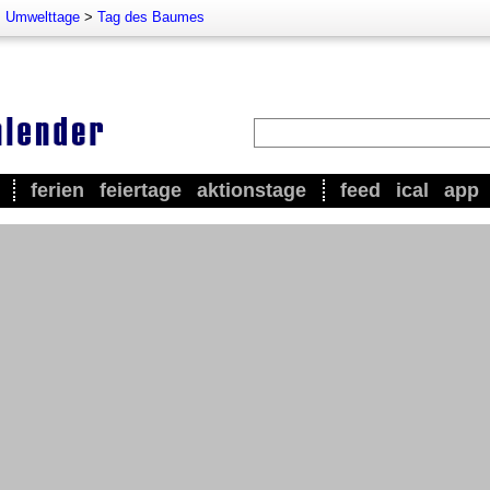
>
Umwelttage
>
Tag des Baumes
ferien
feiertage
aktionstage
feed
ical
app