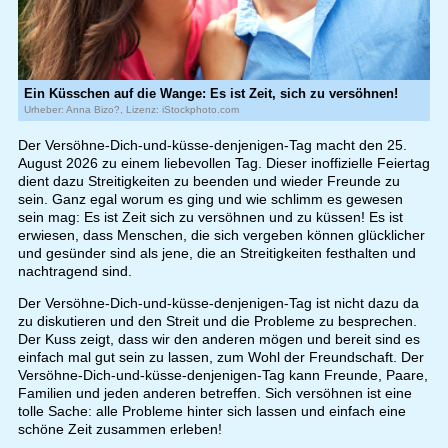
Ein Küsschen auf die Wange: Es ist Zeit, sich zu versöhnen!
Urheber: Anna Bizo?, Lizenz: iStockphoto.com
Der Versöhne-Dich-und-küsse-denjenigen-Tag macht den 25.
August 2026 zu einem liebevollen Tag. Dieser inoffizielle Feiertag
dient dazu Streitigkeiten zu beenden und wieder Freunde zu
sein. Ganz egal worum es ging und wie schlimm es gewesen
sein mag: Es ist Zeit sich zu versöhnen und zu küssen! Es ist
erwiesen, dass Menschen, die sich vergeben können glücklicher
und gesünder sind als jene, die an Streitigkeiten festhalten und
nachtragend sind.
Der Versöhne-Dich-und-küsse-denjenigen-Tag ist nicht dazu da
zu diskutieren und den Streit und die Probleme zu besprechen.
Der Kuss zeigt, dass wir den anderen mögen und bereit sind es
einfach mal gut sein zu lassen, zum Wohl der Freundschaft. Der
Versöhne-Dich-und-küsse-denjenigen-Tag kann Freunde, Paare,
Familien und jeden anderen betreffen. Sich versöhnen ist eine
tolle Sache: alle Probleme hinter sich lassen und einfach eine
schöne Zeit zusammen erleben!