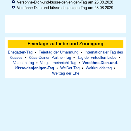
Versöhne-Dich-und-küsse-denjenigen-Tag am 25.08.2028
Versöhne-Dich-und-küsse-denjenigen-Tag am 25.08.2029
Feiertage zu Liebe und Zuneigung
Ehegatten-Tag
•
Feiertag der Umarmung
•
Internationaler Tag des
Kusses
•
Küss-Deinen-Partner-Tag
•
Tag der virtuellen Liebe
•
Valentinstag
•
Vergissmeinnicht-Tag
•
Versöhne-Dich-und-
küsse-denjenigen-Tag
•
Weißer Tag
•
Weltknuddeltag
•
Welttag der Ehe