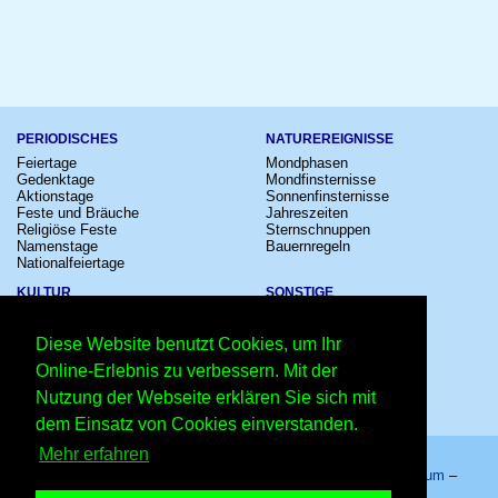
PERIODISCHES
NATUREREIGNISSE
Feiertage
Mondphasen
Gedenktage
Mondfinsternisse
Aktionstage
Sonnenfinsternisse
Feste und Bräuche
Jahreszeiten
Religiöse Feste
Sternschnuppen
Namenstage
Bauernregeln
Nationalfeiertage
KULTUR
SONSTIGE
Konzerte
Zeitumstellung
Kinostarts
Sternzeichen
Diese Website benutzt Cookies, um Ihr
Festivals
Schalttage
Großevents
Wahltage
Online-Erlebnis zu verbessern. Mit der
Fußball
Messen
Nutzung der Webseite erklären Sie sich mit
Comedy
Erinnerungen
Shows
Volksfeste
dem Einsatz von Cookies einverstanden.
Mehr erfahren
Startseite
–
Kalender
–
Lexikon
–
App
–
Sitemap
–
Impressum
–
Datenschutzhinweis
–
Kontakt