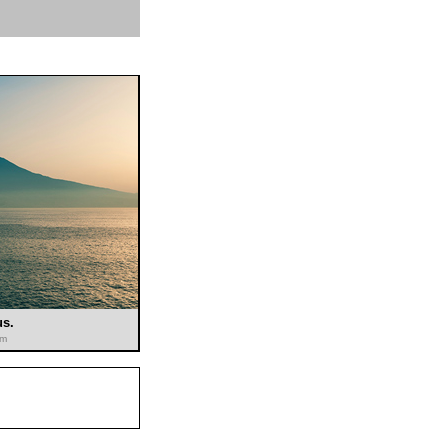
us.
om