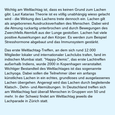
Wichtig am Weltlachtag ist, dass es keinen Grund zum Lachen
gibt. Laut Katarias Theorie ist es völlig unabhängig wieso gelacht
wird - die Wirkung des Lachens trete dennoch ein. Lachen gilt
als angeborenes Ausdrucksverhalten des Menschen. Dabei wird
die Atmung ruckartig unterbrochen und durch Bewegungen des
Zwerchfells Atemluft aus der Lunge gestoßen. Lachen hat viele
positive Auswirkungen auf den Körper. Es werden zum Beispiel
Stresshormone abgebaut und das Immunsystem gestärkt.
Das erste Weltlachtag-Treffen, an dem sich rund 12.000
Mitglieder lokaler und internationaler Lachclubs trafen, fand im
indischen Mumbai statt. "Happy-Demic", das erste Lachtreffen
außerhalb Indiens, wurde 2000 in Kopenhagen veranstaltet.
Wichtiger Bestandteil des Weltlachtages ist das sogenannte
Lachyoga. Dabei sollen die Teilnehmer über ein anfangs
künstliches Lachen in ein echtes, grundloses und ausgelassenes
Lachen übergehen. Angeregt wird das Lachen durch begleitende
Klatsch-, Dehn- und Atemübungen. In Deutschland treffen sich
am Weltlachtag fast überall Menschen in Gruppen von 50 und
mehr. In der Schweiz findet am Weltlachtag jeweils die
Lachparade in Zürich statt.