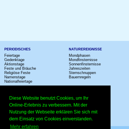
PERIODISCHES
NATUREREIGNISSE
Feiertage
Mondphasen
Gedenktage
Mondfinsternisse
Aktionstage
Sonnenfinsternisse
Feste und Bräuche
Jahreszeiten
Religiöse Feste
Sternschnuppen
Namenstage
Bauernregeln
Nationalfeiertage
KULTUR
SONSTIGE
Konzerte
Zeitumstellung
Diese Website benutzt Cookies, um Ihr
Kinostarts
Sternzeichen
Festivals
Schalttage
Online-Erlebnis zu verbessern. Mit der
Großevents
Wahltage
Nutzung der Webseite erklären Sie sich mit
Fußball
Messen
Comedy
Erinnerungen
dem Einsatz von Cookies einverstanden.
Shows
Volksfeste
Mehr erfahren