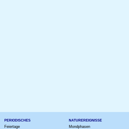
PERIODISCHES
NATUREREIGNISSE
Feiertage
Mondphasen