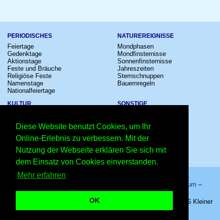
PERIODISCHES
NATUREREIGNISSE
Feiertage
Mondphasen
Gedenktage
Mondfinsternisse
Aktionstage
Sonnenfinsternisse
Feste und Bräuche
Jahreszeiten
Religiöse Feste
Sternschnuppen
Namenstage
Bauernregeln
Nationalfeiertage
KULTUR
SONSTIGE
Konzerte
Zeitumstellung
Kinostarts
Sternzeichen
Diese Website benutzt Cookies, um Ihr
Festivals
Schalttage
Großevents
Wahltage
Online-Erlebnis zu verbessern. Mit der
Fußball
Messen
Nutzung der Webseite erklären Sie sich mit
Comedy
Erinnerungen
Shows
Volksfeste
dem Einsatz von Cookies einverstanden.
Mehr erfahren
Startseite
–
Kalender
–
Lexikon
–
App
–
Sitemap
–
Impressum
–
Datenschutzhinweis
–
Kontakt
OK
Welttag der Hülsenfrüchte 2028 - 10.02.2028 – Copyright © 2026 Kleiner
Kalender