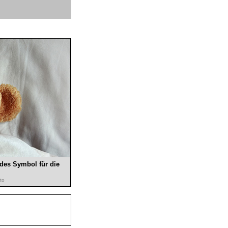
endes Symbol für die
to