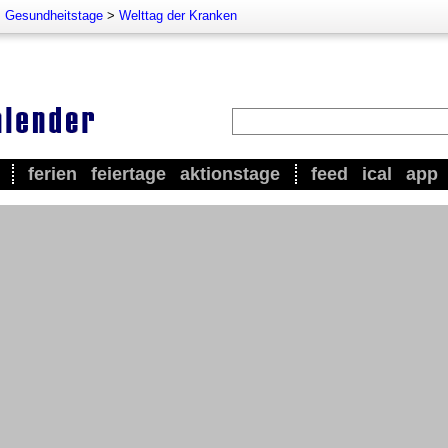
>
Gesundheitstage
>
Welttag der Kranken
ferien
feiertage
aktionstage
feed
ical
app