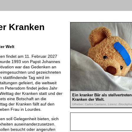
er Kranken
der Welt
ken findet am 11. Februar 2027
 wurde 1993 von Papst Johannes
e Motivation war das Gedenken an
 heimgesuchten und gezeichneten
h stattfindende Tag wird im
altungen gefeiert, die weltweit
Im Petersdom findet jedes Jahr
Welttag der Kranken statt und der
Ein kranker Bär als stellvertret
ets eine Botschaft an die
Kranken der Welt.
lttag der Kranken fällt auf den
Urheber: Carlos Caetano, Lizenz: iStockpho
eben Frau in Lourdes.
en soll Gelegenheit bieten, sich
kheiten auseinanderzusetzen.
 sollen besucht oder angerufen