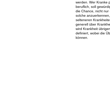
werden. Wer Kranke pf
beruflich, soll gewürd
die Chance, nicht nur 
solche anzuerkennen,
selteneren Krankheit
generell über Krankhe
wird Krankheit übrige
definiert, wobei die Ü
können.