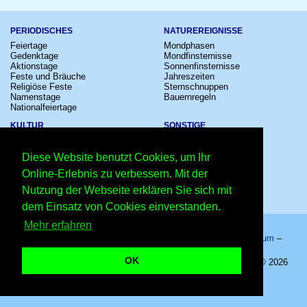
PERIODISCHES
NATUREREIGNISSE
Feiertage
Mondphasen
Gedenktage
Mondfinsternisse
Aktionstage
Sonnenfinsternisse
Feste und Bräuche
Jahreszeiten
Religiöse Feste
Sternschnuppen
Namenstage
Bauernregeln
Nationalfeiertage
KULTUR
SONSTIGE
Konzerte
Zeitumstellung
Kinostarts
Sternzeichen
Diese Website benutzt Cookies, um Ihr
Festivals
Schalttage
Großevents
Wahltage
Online-Erlebnis zu verbessern. Mit der
Fußball
Messen
Nutzung der Webseite erklären Sie sich mit
Comedy
Erinnerungen
Shows
Volksfeste
dem Einsatz von Cookies einverstanden.
Mehr erfahren
Startseite
–
Kalender
–
Lexikon
–
App
–
Sitemap
–
Impressum
–
Datenschutzhinweis
–
Kontakt
OK
Welttag des Händewaschens 2027 - 15.10.2027 – Copyright © 2026
Kleiner Kalender