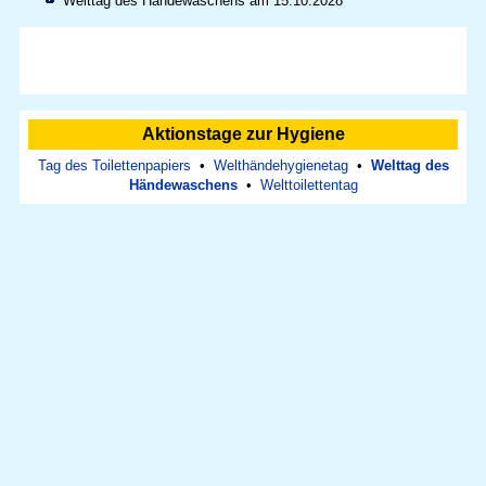
Welttag des Händewaschens am 15.10.2028
Aktionstage zur Hygiene
Tag des Toilettenpapiers
•
Welthändehygienetag
•
Welttag des
Händewaschens
•
Welttoilettentag