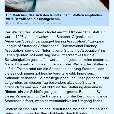
Ein Mädchen, das sich den Mund zuhält: Stottern empfinden
viele Betroffenen als unangenehm.
Urheber: Don Bayley, Lizenz: iStockphoto.com
Der Welttag des Stotterns findet am 22. Oktober 2026 statt. Er
wurde 1998 von den weltweiten Stotterer-Organisationen
"American Speech-Language-Hearing Association", "European
League of Stuttering Associations", "International Fluency
Association" sowie der "International Stuttering Association" ins
Leben gerufen. Mit dem Tag soll Aufmerksamkeit für die
Schwierigkeiten geschaffen werden, die jeder einzelne stotternde
Mensch bewältigen muss. Zudem soll der Welttag des Stotterns
auf die Fakten rund um die Sprechbehinderung Stottern, über
die es noch immer zahlreiche Vorurteile gibt, hinweisen.
Nationale Verbände, Selbsthilfegruppen und Einzelpersonen sind
aufgerufen, an diesem Tag besonders aktiv das Stottern
öffentlich zu machen. Seit 2009 ist das Stuttering Awareness
Ribbon, ein zur Schleife gelegtes meergrünes Band, das Symbol
dieser Veranstaltung. Die Farbe steht für die Beruhigung, die der
Stotternde erfährt, wenn er verständnisvollen Umgang findet.
Stottern ist eine Störung des Redeflusses, welche durch häufige
Unterbrechungen des Sprechablaufs, durch Wiederholungen von