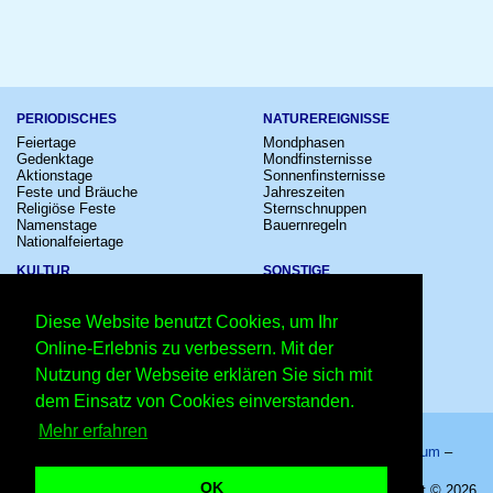
PERIODISCHES
NATUREREIGNISSE
Feiertage
Mondphasen
Gedenktage
Mondfinsternisse
Aktionstage
Sonnenfinsternisse
Feste und Bräuche
Jahreszeiten
Religiöse Feste
Sternschnuppen
Namenstage
Bauernregeln
Nationalfeiertage
KULTUR
SONSTIGE
Konzerte
Zeitumstellung
Kinostarts
Sternzeichen
Diese Website benutzt Cookies, um Ihr
Festivals
Schalttage
Großevents
Wahltage
Online-Erlebnis zu verbessern. Mit der
Fußball
Messen
Nutzung der Webseite erklären Sie sich mit
Comedy
Erinnerungen
Shows
Volksfeste
dem Einsatz von Cookies einverstanden.
Mehr erfahren
Startseite
–
Kalender
–
Lexikon
–
App
–
Sitemap
–
Impressum
–
Datenschutzhinweis
–
Kontakt
OK
Welttag gegen Zensur im Internet 2027 - 12.03.2027 – Copyright © 2026