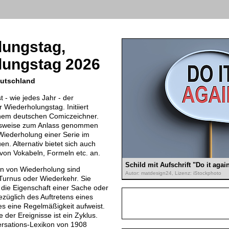
lungstag,
lungstag 2026
eutschland
 - wie jedes Jahr - der
 Wiederholungstag. Initiiert
nem deutschen Comiczeichner.
elsweise zum Anlass genommen
 Wiederholung einer Serie im
. Alternativ bietet sich auch
von Vokabeln, Formeln etc. an.
Schild mit Aufschrift "Do it agai
n von Wiederholung sind
Autor: matdesign24, Lizenz: iStockphoto
 Turnus oder Wiederkehr. Sie
die Eigenschaft einer Sache oder
ezüglich des Auftretens eines
s eine Regelmäßigkeit aufweist.
 der Ereignisse ist ein Zyklus.
rsations-Lexikon von 1908