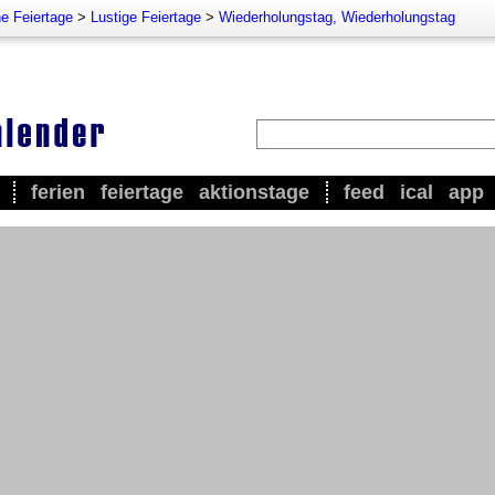
e Feiertage
>
Lustige Feiertage
>
Wiederholungstag, Wiederholungstag
ferien
feiertage
aktionstage
feed
ical
app