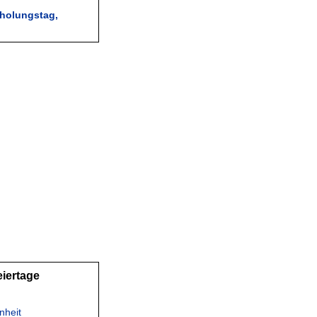
holungstag,
eiertage
nheit