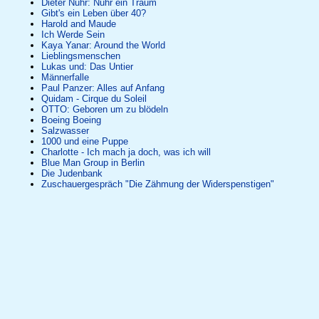
Dieter Nuhr: Nuhr ein Traum
Gibt's ein Leben über 40?
Harold and Maude
Ich Werde Sein
Kaya Yanar: Around the World
Lieblingsmenschen
Lukas und: Das Untier
Männerfalle
Paul Panzer: Alles auf Anfang
Quidam - Cirque du Soleil
OTTO: Geboren um zu blödeln
Boeing Boeing
Salzwasser
1000 und eine Puppe
Charlotte - Ich mach ja doch, was ich will
Blue Man Group in Berlin
Die Judenbank
Zuschauergespräch "Die Zähmung der Widerspenstigen"