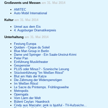
Großevents und Messen
am 31. Mai 2014
AMITEC
Auto Mobil International
Kultur
am 31. Mai 2014
Urmel aus dem Eis
4. Augsburger Dramatikerpreis
Unterhaltung
am 31. Mai 2014
Festung Europa
Quidam - Cirque du Soleil
Blue Man Group in Berlin
Dame und Springer - Ein Saale-Unstrut-Krimi
Peter Pan
Einführung Musiktheater
Gespenster
PLUS oder Minus? - Szenische Lesung
Stückeinführung "Im Weißen Rössl"
Blut am Hals der Katze
Die Zähmung der Widerspenstigen
Im Weißen Rössl
Le Sacre du Printemps. Frühlingsweihe
Metropolis
Operngala
Vom Lärm der Welt
Bülent Ceylan: Haardrock
Cindy aus Marzahn: pink is bjutiful - TV-Aufzeichn...