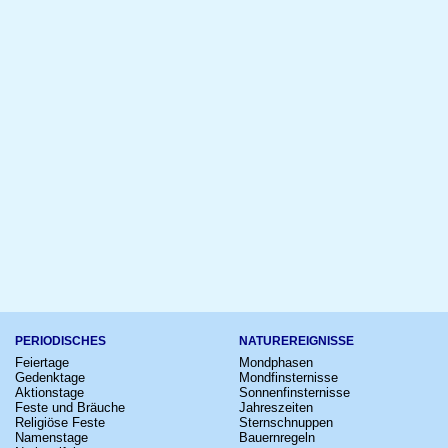
PERIODISCHES
NATUREREIGNISSE
Feiertage
Mondphasen
Gedenktage
Mondfinsternisse
Aktionstage
Sonnenfinsternisse
Feste und Bräuche
Jahreszeiten
Religiöse Feste
Sternschnuppen
Namenstage
Bauernregeln