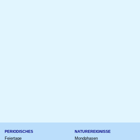
PERIODISCHES
NATUREREIGNISSE
Feiertage
Mondphasen