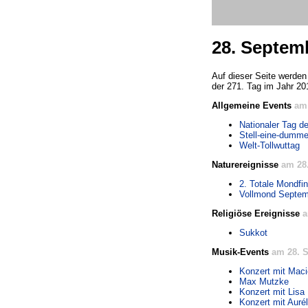
28. Septem
Auf dieser Seite werden 
der 271. Tag im Jahr 20
Allgemeine Events
am
Nationaler Tag d
Stell-eine-dumm
Welt-Tollwuttag
Naturereignisse
am 28
2. Totale Mondfin
Vollmond Septem
Religiöse Ereignisse
a
Sukkot
Musik-Events
am 28. 
Konzert mit Maci
Max Mutzke
Konzert mit Lisa 
Konzert mit Auré