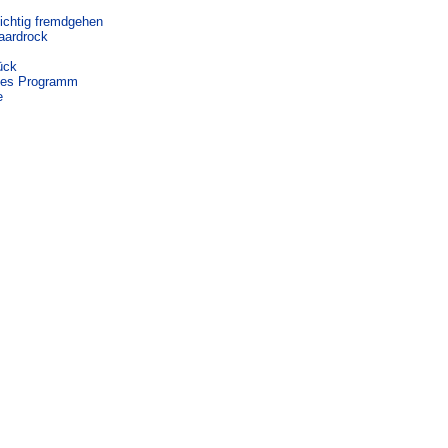
ichtig fremdgehen
aardrock
ück
eues Programm
e