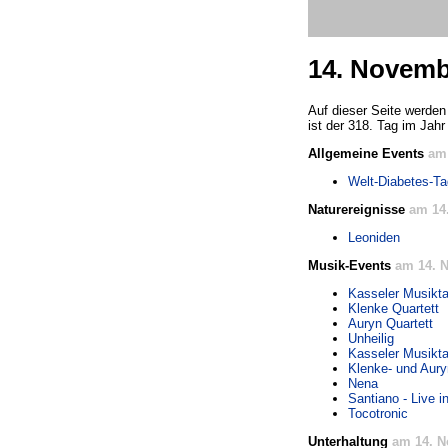
14. Novemb
Auf dieser Seite werden
ist der 318. Tag im Jahr
Allgemeine Events
am
Welt-Diabetes-Ta
Naturereignisse
am 14
Leoniden
Musik-Events
am 14. 
Kasseler Musikt
Klenke Quartett
Auryn Quartett
Unheilig
Kasseler Musikt
Klenke- und Aury
Nena
Santiano - Live i
Tocotronic
Unterhaltung
am 14. N