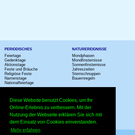
PERIODISCHES
NATUREREIGNISSE
Feiertage
Mondphasen
Gedenktage
Mondfinsternisse
Aktionstage
Sonnenfinsternisse
Feste und Bräuche
Jahreszeiten
Religiöse Feste
Sternschnuppen
Namenstage
Bauernregeln
Nationalfeiertage
KULTUR
SONSTIGE
Konzerte
Zeitumstellung
Diese Website benutzt Cookies, um Ihr
Kinostarts
Sternzeichen
Festivals
Schalttage
Online-Erlebnis zu verbessern. Mit der
Großevents
Wahltage
Nutzung der Webseite erklären Sie sich mit
Fußball
Messen
Comedy
Erinnerungen
dem Einsatz von Cookies einverstanden.
Shows
Volksfeste
Mehr erfahren