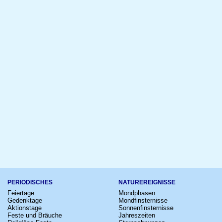
PERIODISCHES
NATUREREIGNISSE
Feiertage
Mondphasen
Gedenktage
Mondfinsternisse
Aktionstage
Sonnenfinsternisse
Feste und Bräuche
Jahreszeiten