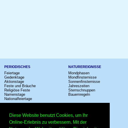
PERIODISCHES
NATUREREIGNISSE
Feiertage
Mondphasen
Gedenktage
Mondfinsternisse
Aktionstage
Sonnenfinsternisse
Feste und Bräuche
Jahreszeiten
Religiöse Feste
Sternschnuppen
Namenstage
Bauernregeln
Nationalfeiertage
KULTUR
SONSTIGE
Konzerte
Zeitumstellung
Diese Website benutzt Cookies, um Ihr
Kinostarts
Sternzeichen
Festivals
Schalttage
Online-Erlebnis zu verbessern. Mit der
Großevents
Wahltage