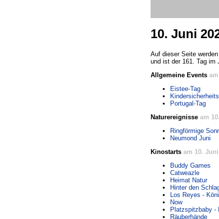
10. Juni 20
Auf dieser Seite werden
und ist der 161. Tag im 
Allgemeine Events
am 
Eistee-Tag
Kindersicherheit
Portugal-Tag
Naturereignisse
am 10.
Ringförmige Sonn
Neumond Juni
Kinostarts
am 10. Juni
Buddy Games
Catweazle
Heimat Natur
Hinter den Schla
Los Reyes - Köni
Now
Platzspitzbaby - 
Räuberhände