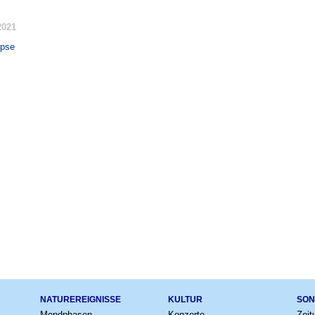
2021
ipse
NATUREREIGNISSE
KULTUR
SON
Mondphasen
Konzerte
Zeit