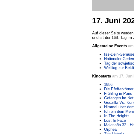
17. Juni 20
Auf dieser Seite werden
und ist der 168. Tag im 
Allgemeine Events
am 
Iss-Dein-Gemüse
Nationaler Gede
Tag der sowjetis
Welttag zur Bek
Kinostarts
am 17. Juni
1986
Die Pfefferkörne
Frühling in Paris
Gefangen im Net
Godzilla Vs. Kon
Himmel über dem
Ich bin dein Men
In The Heights
Lost In Face
Malasaña 32 - H
Orphea
The Unholy