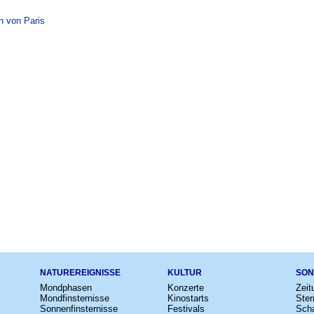
n von Paris
NATUREREIGNISSE
KULTUR
SON
Mondphasen
Konzerte
Zeit
Mondfinsternisse
Kinostarts
Ster
Sonnenfinsternisse
Festivals
Scha