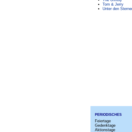
Tom & Jerry
Unter den Sterne
PERIODISCHES
Feiertage
Gedenktage
Aktionstage