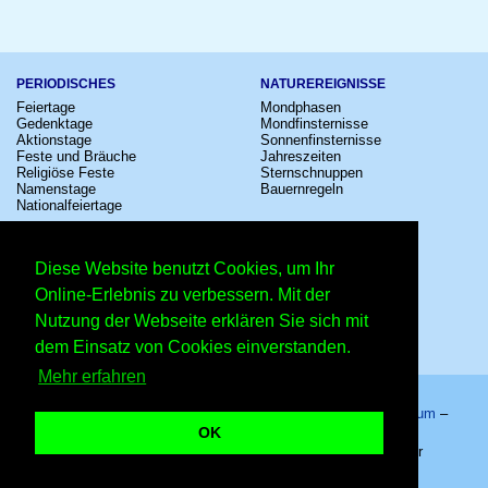
PERIODISCHES
NATUREREIGNISSE
Feiertage
Mondphasen
Gedenktage
Mondfinsternisse
Aktionstage
Sonnenfinsternisse
Feste und Bräuche
Jahreszeiten
Religiöse Feste
Sternschnuppen
Namenstage
Bauernregeln
Nationalfeiertage
KULTUR
SONSTIGE
Konzerte
Zeitumstellung
Diese Website benutzt Cookies, um Ihr
Kinostarts
Sternzeichen
Festivals
Schalttage
Online-Erlebnis zu verbessern. Mit der
Großevents
Wahltage
Nutzung der Webseite erklären Sie sich mit
Fußball
Messen
Comedy
Erinnerungen
dem Einsatz von Cookies einverstanden.
Shows
Volksfeste
Mehr erfahren
Startseite
–
Kalender
–
Lexikon
–
App
–
Sitemap
–
Impressum
–
Datenschutzhinweis
–
Kontakt
OK
25. November 2021 – Copyright © 2026 Kleiner Kalender