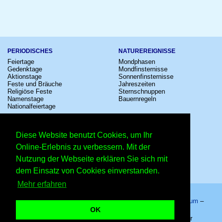
PERIODISCHES
NATUREREIGNISSE
Feiertage
Mondphasen
Gedenktage
Mondfinsternisse
Aktionstage
Sonnenfinsternisse
Feste und Bräuche
Jahreszeiten
Religiöse Feste
Sternschnuppen
Namenstage
Bauernregeln
Nationalfeiertage
KULTUR
SONSTIGE
Konzerte
Zeitumstellung
Diese Website benutzt Cookies, um Ihr
Kinostarts
Sternzeichen
Festivals
Schalttage
Online-Erlebnis zu verbessern. Mit der
Großevents
Wahltage
Nutzung der Webseite erklären Sie sich mit
Fußball
Messen
Comedy
Erinnerungen
dem Einsatz von Cookies einverstanden.
Shows
Volksfeste
Mehr erfahren
Startseite
–
Kalender
–
Lexikon
–
App
–
Sitemap
–
Impressum
–
Datenschutzhinweis
–
Kontakt
OK
22. Dezember 2021 – Copyright © 2026 Kleiner Kalender