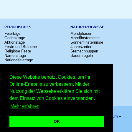
PERIODISCHES
NATUREREIGNISSE
Feiertage
Mondphasen
Gedenktage
Mondfinsternisse
Aktionstage
Sonnenfinsternisse
Feste und Bräuche
Jahreszeiten
Religiöse Feste
Sternschnuppen
Namenstage
Bauernregeln
Nationalfeiertage
KULTUR
SONSTIGE
Konzerte
Zeitumstellung
Diese Website benutzt Cookies, um Ihr
Kinostarts
Sternzeichen
Festivals
Schalttage
Online-Erlebnis zu verbessern. Mit der
Großevents
Wahltage
Nutzung der Webseite erklären Sie sich mit
Fußball
Messen
Comedy
Erinnerungen
dem Einsatz von Cookies einverstanden.
Shows
Volksfeste
Mehr erfahren
Startseite
–
Kalender
–
Lexikon
–
App
–
Sitemap
–
Impressum
–
Datenschutzhinweis
–
Kontakt
OK
7. April 2022 – Copyright © 2026 Kleiner Kalender