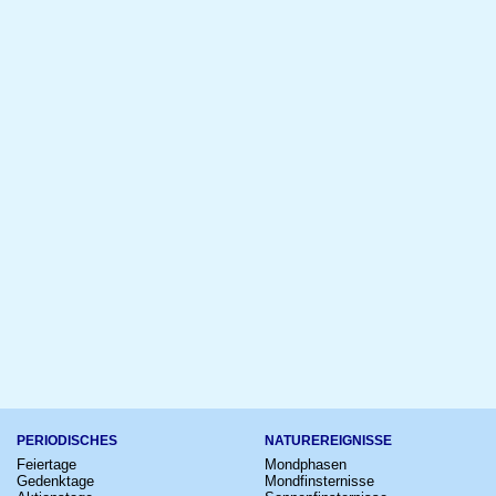
PERIODISCHES
NATUREREIGNISSE
Feiertage
Mondphasen
Gedenktage
Mondfinsternisse