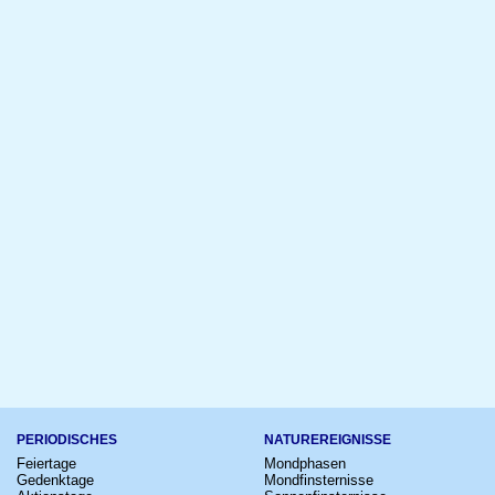
PERIODISCHES
NATUREREIGNISSE
Feiertage
Mondphasen
Gedenktage
Mondfinsternisse