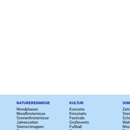
NATUREREIGNISSE
KULTUR
SON
Mondphasen
Konzerte
Zeit
Mondfinsternisse
Kinostarts
Ster
Sonnenfinsternisse
Festivals
Scha
Jahreszeiten
Großevents
Wah
Sternschnuppen
Fußball
Mes