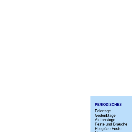
PERIODISCHES
Feiertage
Gedenktage
Aktionstage
Feste und Bräuche
Religiöse Feste