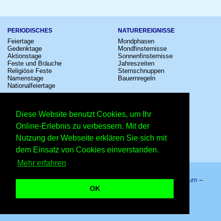
PERIODISCHES
NATUREREIGNISSE
Feiertage
Mondphasen
Gedenktage
Mondfinsternisse
Aktionstage
Sonnenfinsternisse
Feste und Bräuche
Jahreszeiten
Religiöse Feste
Sternschnuppen
Namenstage
Bauernregeln
Nationalfeiertage
KULTUR
SONSTIGE
Konzerte
Zeitumstellung
Diese Website benutzt Cookies, um Ihr
Kinostarts
Sternzeichen
Festivals
Schalttage
Online-Erlebnis zu verbessern. Mit der
Großevents
Wahltage
Nutzung der Webseite erklären Sie sich mit
Fußball
Messen
Comedy
Erinnerungen
dem Einsatz von Cookies einverstanden.
Shows
Volksfeste
Mehr erfahren
Startseite
–
Kalender
–
Lexikon
–
App
–
Sitemap
–
Impressum
–
Datenschutzhinweis
–
Kontakt
OK
1. August 2026 – Copyright © 2026 Kleiner Kalender