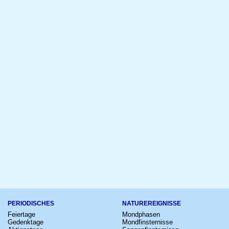
PERIODISCHES
NATUREREIGNISSE
Feiertage
Mondphasen
Gedenktage
Mondfinsternisse