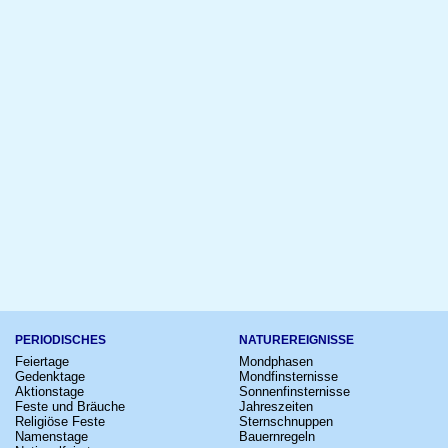
PERIODISCHES
NATUREREIGNISSE
Feiertage
Mondphasen
Gedenktage
Mondfinsternisse
Aktionstage
Sonnenfinsternisse
Feste und Bräuche
Jahreszeiten
Religiöse Feste
Sternschnuppen
Namenstage
Bauernregeln