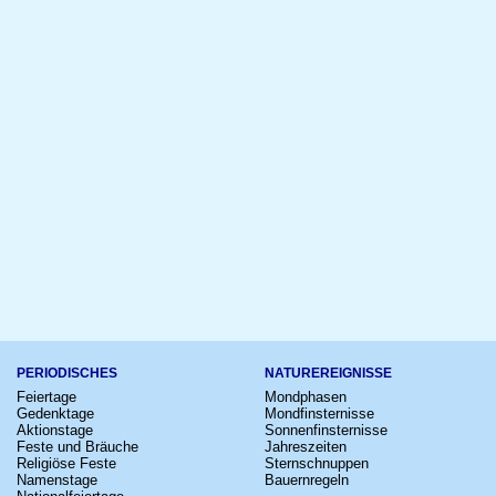
PERIODISCHES
NATUREREIGNISSE
Feiertage
Mondphasen
Gedenktage
Mondfinsternisse
Aktionstage
Sonnenfinsternisse
Feste und Bräuche
Jahreszeiten
Religiöse Feste
Sternschnuppen
Namenstage
Bauernregeln