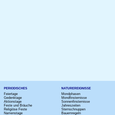
PERIODISCHES
NATUREREIGNISSE
Feiertage
Mondphasen
Gedenktage
Mondfinsternisse
Aktionstage
Sonnenfinsternisse
Feste und Bräuche
Jahreszeiten
Religiöse Feste
Sternschnuppen
Namenstage
Bauernregeln