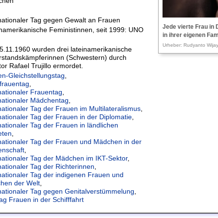
chen
nationaler Tag gegen Gewalt an Frauen
Jede vierte Frau in
namerikanische Feministinnen, seit 1999: UNO
in ihrer eigenen Fam
Urheber: Rudyanto Wijay
.11.1960 wurden drei lateinamerikanische
rstandskämpferinnen (Schwestern) durch
tor Rafael Trujillo ermordet.
n-Gleichstellungstag
,
frauentag
,
nationaler Frauentag
,
nationaler Mädchentag
,
nationaler Tag der Frauen im Multilateralismus
,
nationaler Tag der Frauen in der Diplomatie
,
nationaler Tag der Frauen in ländlichen
eten
,
nationaler Tag der Frauen und Mädchen in der
enschaft
,
nationaler Tag der Mädchen im IKT-Sektor
,
nationaler Tag der Richterinnen
,
nationaler Tag der indigenen Frauen und
hen der Welt
,
nationaler Tag gegen Genitalverstümmelung
,
ag Frauen in der Schifffahrt