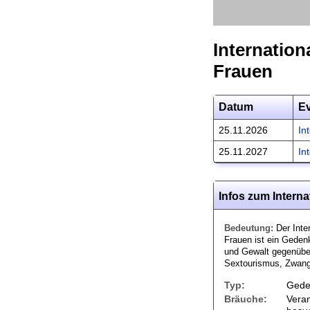
Internation
Frauen
Datum
E
25.11.2026
In
25.11.2027
In
Infos zum Intern
Bedeutung:
Der Inte
Frauen ist ein Geden
und Gewalt gegenübe
Sextourismus, Zwang
Typ:
Gede
Bräuche:
Vera