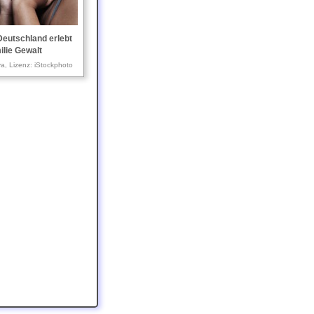
 Deutschland erlebt
ilie Gewalt
a, Lizenz: iStockphoto