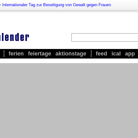
>
Internationaler Tag zur Beseitigung von Gewalt gegen Frauen
ferien
feiertage
aktionstage
feed
ical
app