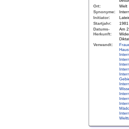
besu
Ort:
Welt
Synonyme:
Inter
Initiator:
Latei
Startjahr:
1981
Datums-
Am 25
Herkunft:
Wide
Dikta
Verwandt:
Fraue
Haus
Inter
Inter
Inter
Inter
Inter
Gebi
Inter
Wiss
Inter
Inter
Inter
Mädc
Inter
Weltt