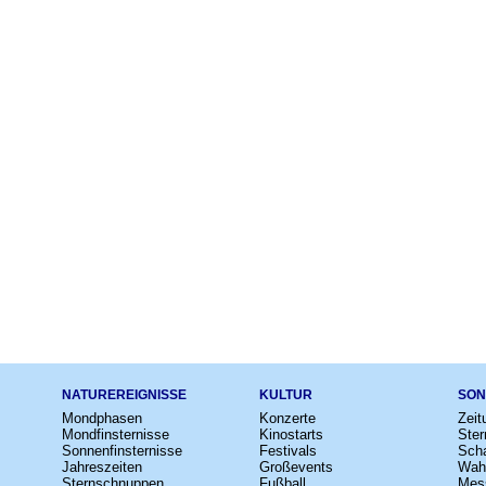
NATUREREIGNISSE
KULTUR
SON
Mondphasen
Konzerte
Zeit
Mondfinsternisse
Kinostarts
Ster
Sonnenfinsternisse
Festivals
Scha
Jahreszeiten
Großevents
Wah
Sternschnuppen
Fußball
Mes