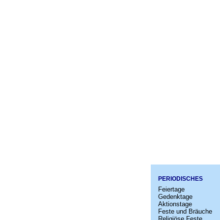
PERIODISCHES
Feiertage
Gedenktage
Aktionstage
Feste und Bräuche
Religiöse Feste