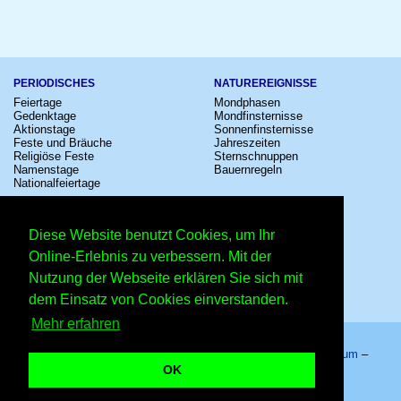
PERIODISCHES
NATUREREIGNISSE
Feiertage
Mondphasen
Gedenktage
Mondfinsternisse
Aktionstage
Sonnenfinsternisse
Feste und Bräuche
Jahreszeiten
Religiöse Feste
Sternschnuppen
Namenstage
Bauernregeln
Nationalfeiertage
KULTUR
SONSTIGE
Konzerte
Zeitumstellung
Diese Website benutzt Cookies, um Ihr
Kinostarts
Sternzeichen
Festivals
Schalttage
Online-Erlebnis zu verbessern. Mit der
Großevents
Wahltage
Nutzung der Webseite erklären Sie sich mit
Fußball
Messen
Comedy
Erinnerungen
dem Einsatz von Cookies einverstanden.
Shows
Volksfeste
Mehr erfahren
Startseite
–
Kalender
–
Lexikon
–
App
–
Sitemap
–
Impressum
–
Datenschutzhinweis
–
Kontakt
OK
Maifeiertag – Copyright © 2026 Kleiner Kalender