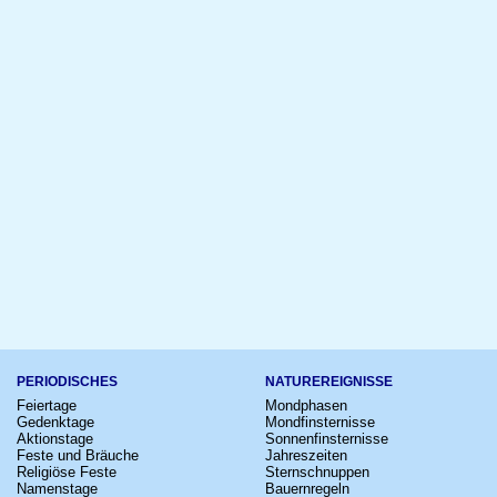
PERIODISCHES
NATUREREIGNISSE
Feiertage
Mondphasen
Gedenktage
Mondfinsternisse
Aktionstage
Sonnenfinsternisse
Feste und Bräuche
Jahreszeiten
Religiöse Feste
Sternschnuppen
Namenstage
Bauernregeln